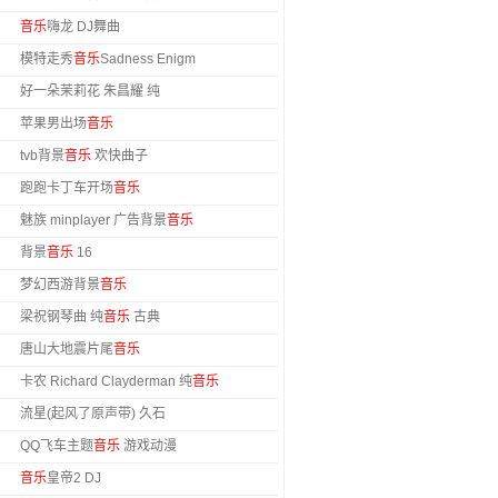
音乐
嗨龙 DJ舞曲
模特走秀
音乐
Sadness Enigm
好一朵茉莉花 朱昌耀 纯
苹果男出场
音乐
tvb背景
音乐
欢快曲子
跑跑卡丁车开场
音乐
魅族 minplayer 广告背景
音乐
背景
音乐
16
梦幻西游背景
音乐
梁祝钢琴曲 纯
音乐
古典
唐山大地震片尾
音乐
卡农 Richard Clayderman 纯
音乐
流星(起风了原声带) 久石
QQ飞车主题
音乐
游戏动漫
音乐
皇帝2 DJ