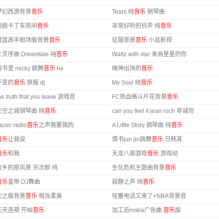
梦幻西游背景
音乐
Tears 纯
音乐
钢琴曲
跑跑卡丁车房间
音乐
非常好听的铃声 纯
音乐
灌篮高手剧场版背景
音乐
征服背景
音乐
小品影视
灵序曲 Dreamtale 纯
音乐
Waltz with star 来自星星的你
情书里 micky 跳舞
音乐
he
赌神出场的
音乐
不变的
音乐
原版 dj
My Soul 纯
音乐
he truth that you leave 游戏音
FC热血格斗片花背景
音乐
天空之城钢琴曲 纯
音乐
can you feel it jean roch 非诚勿
usic radio
音乐
之声我要我的
A Little Story 钢琴曲 纯
音乐
音乐
让我说
情书jun jin跳舞
音乐
日韩其
音乐
和我
天龙八部游戏
音乐
游戏动
故乡的原风景 宗次郎 纯
生化危机主题曲背景
音乐
音乐
皇帝 DJ舞曲
寂静之声 纯
音乐
天之痕背景
音乐
相当柔美
哇塞电话又来了+NBA背景音
天天连萌 开始
音乐
加工后nokia广告曲
音乐
版