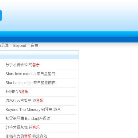
汪苏泷
Beyond
夜曲
分手才得永恒 纯
音乐
Stars love mambo 来自星星的
Star bach comic 来自星星的你
韩国RNB
音乐
流水行云古筝曲 纯
音乐
Beyond The Memory 钢琴曲 纯音
初雪钢琴曲 Bandari[班得瑞
分手才得永恒 纯
音乐
刚强有力的
音乐
特效音效