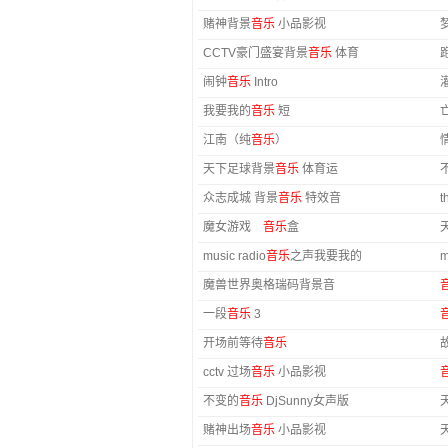
赌神背景
音乐
小品影视
CCTV豪门盛宴背景
音乐
体育
闹钟
音乐
Intro
我要我的
音乐
短
亡
江南（纯
音乐
）
天下足球背景
音乐
体育运
众志成城 背景
音乐
特效音
t
魔女游戏
音乐
盒
music radio
音乐
之声我要我的
m
魔兽世界奥格瑞码背景音
一段
音乐
3
开场前等待
音乐
cctv 过场
音乐
小品影视
不变的
音乐
DjSunny女声版
赌神出场
音乐
小品影视