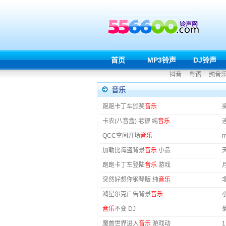
首页
MP3铃声
DJ铃声
抖音
粤语
纯音
音乐
跑跑卡丁车颁奖
音乐
卡农(八音盒) 老锣 纯
音乐
QCC空间开场
音乐
m
加勒比海盗背景
音乐
小品
跑跑卡丁车登陆
音乐
游戏
突然好想你钢琴版 纯
音乐
鸿星尔克广告背景
音乐
音乐
不变 DJ
魔兽世界进入
音乐
游戏动