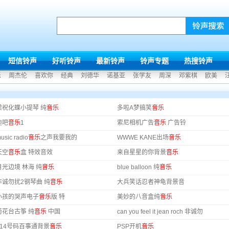
短信铃声
好听铃声
最新铃声
铃声专题
热搜铃声
乐
周杰伦
喜欢你
经典
刘德华
诺基亚
张学友
周深
邓紫棋
欧美
梁祝化蝶小提琴 纯
音乐
多啦A梦搞笑
音乐
迪吧
音乐
1
索尼相机广告
音乐
广告铃
usic radio
音乐
之声我要我的
WWWE KANE出场
音乐
天空
音乐
盒 特效音效
来自星星的你背景
音乐
月光边境 林海 纯
音乐
blue balloon 纯
音乐
非诚勿扰2钢琴曲 纯
音乐
大兵笑话忍者神龟背景音
小孩的哭声电子
音乐
版 特
美妙的八音盒纯
音乐
菊花台古筝 纯
音乐
中国
can you feel it jean roch 非诚勿
114号码百事通背景
音乐
PSP开机
音乐