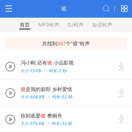
谁
首页
MP3铃声
DJ铃声
短信铃声
共找到
987
个"
谁
"铃声
冯小刚 还有
谁
小品影视
大小:13 KB
时长:2 秒
谁
是我的新郎 乡村爱情
大小:408 KB
时长:52 秒
你到底爱
谁
樊桐舟
大小:379 KB
时长:32 秒