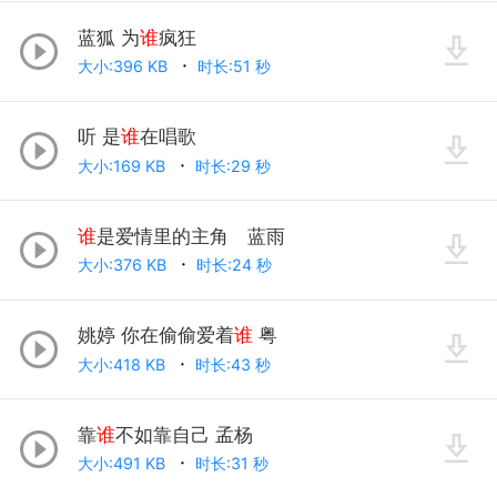
蓝狐 为
谁
疯狂
大小:396 KB
时长:51 秒
听 是
谁
在唱歌
大小:169 KB
时长:29 秒
谁
是爱情里的主角 蓝雨
大小:376 KB
时长:24 秒
姚婷 你在偷偷爱着
谁
粤
大小:418 KB
时长:43 秒
靠
谁
不如靠自己 孟杨
大小:491 KB
时长:31 秒