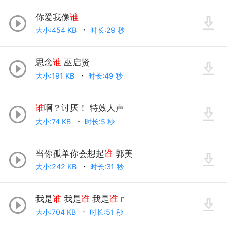
你爱我像
谁
大小:454 KB
时长:29 秒
思念
谁
巫启贤
大小:191 KB
时长:49 秒
谁
啊？讨厌！ 特效人声
大小:74 KB
时长:5 秒
当你孤单你会想起
谁
郭美
大小:242 KB
时长:31 秒
我是
谁
我是
谁
我是
谁
r
大小:704 KB
时长:51 秒