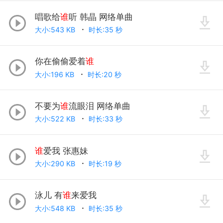
唱歌给
谁
听 韩晶 网络单曲
大小:543 KB
时长:35 秒
你在偷偷爱着
谁
大小:196 KB
时长:20 秒
不要为
谁
流眼泪 网络单曲
大小:522 KB
时长:33 秒
谁
爱我 张惠妹
大小:290 KB
时长:19 秒
泳儿 有
谁
来爱我
大小:548 KB
时长:35 秒