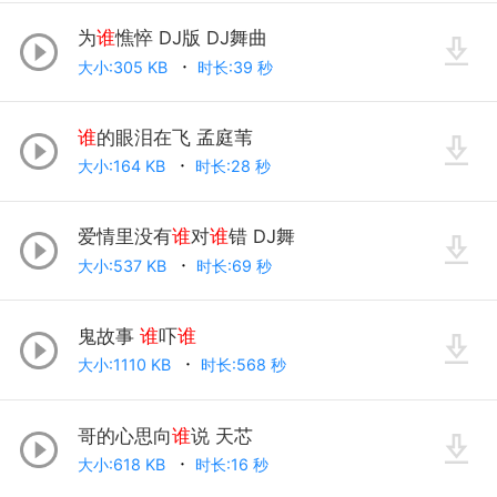
为
谁
憔悴 DJ版 DJ舞曲
大小:305 KB
时长:39 秒
谁
的眼泪在飞 孟庭苇
大小:164 KB
时长:28 秒
爱情里没有
谁
对
谁
错 DJ舞
大小:537 KB
时长:69 秒
鬼故事
谁
吓
谁
大小:1110 KB
时长:568 秒
哥的心思向
谁
说 天芯
大小:618 KB
时长:16 秒