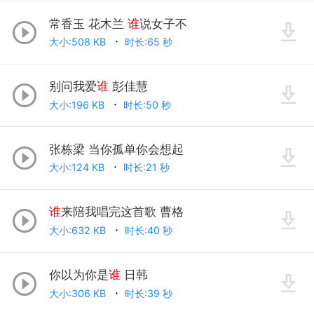
常香玉 花木兰
谁
说女子不
大小:508 KB
时长:65 秒
别问我爱
谁
彭佳慧
大小:196 KB
时长:50 秒
张栋梁 当你孤单你会想起
大小:124 KB
时长:21 秒
谁
来陪我唱完这首歌 曹格
大小:632 KB
时长:40 秒
你以为你是
谁
日韩
大小:306 KB
时长:39 秒