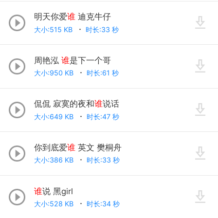
明天你爱
谁
迪克牛仔
大小:515 KB
时长:33 秒
周艳泓
谁
是下一个哥
大小:950 KB
时长:61 秒
侃侃 寂寞的夜和
谁
说话
大小:649 KB
时长:47 秒
你到底爱
谁
英文 樊桐舟
大小:386 KB
时长:33 秒
谁
说 黑girl
大小:528 KB
时长:34 秒