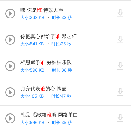
喂 你是
谁
特效人声
大小:293 KB
时长:38 秒
你把真心都给了
谁
邓艺轩
大小:541 KB
时长:35 秒
相思赋予
谁
好妹妹乐队
大小:596 KB
时长:38 秒
月亮代表
谁
的心 陶喆
大小:185 KB
时长:47 秒
韩晶 唱歌給
谁
听 网络单曲
大小:546 KB
时长:35 秒