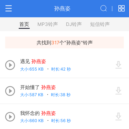
孙燕姿
首页
MP3铃声
DJ铃声
短信铃声
共找到
317
个"
孙燕姿
"铃声
遇见
孙燕姿
大小:655 KB
时长:42 秒
开始懂了
孙燕姿
大小:587 KB
时长:38 秒
我怀念的
孙燕姿
大小:660 KB
时长:56 秒