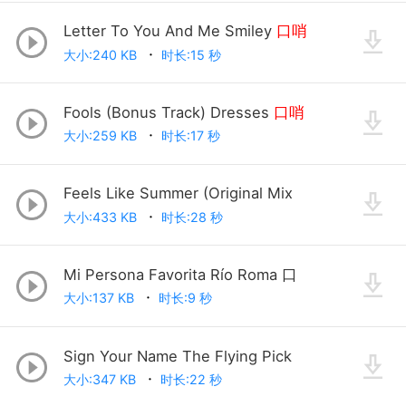
Letter To You And Me Smiley
口哨
大小:240 KB
时长:15 秒
Fools (Bonus Track) Dresses
口哨
大小:259 KB
时长:17 秒
Feels Like Summer (Original Mix
大小:433 KB
时长:28 秒
Mi Persona Favorita Río Roma 口
大小:137 KB
时长:9 秒
Sign Your Name The Flying Pick
大小:347 KB
时长:22 秒